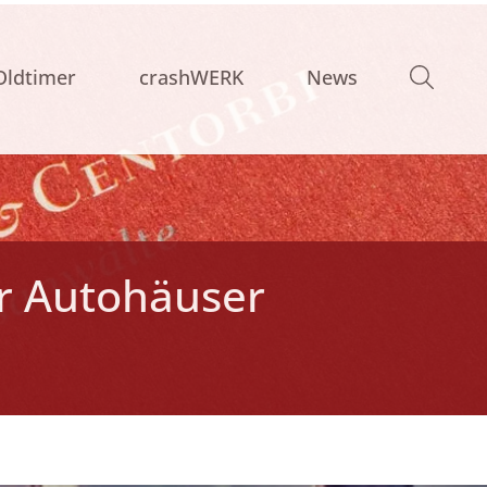
Oldtimer
crashWERK
News
r Autohäuser