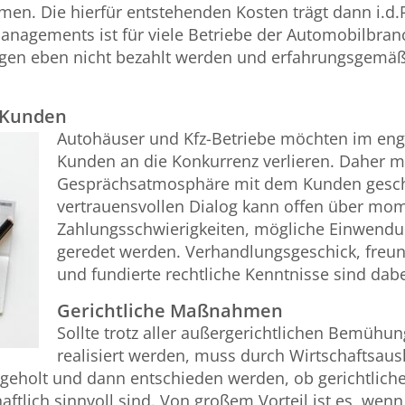
en. Die hierfür entstehenden Kosten trägt dann i.d.R
nagements ist für viele Betriebe der Automobilbranc
n eben nicht bezahlt werden und erfahrungsgemäß (
 Kunden
Autohäuser und Kfz-Betriebe möchten im en
Kunden an die Konkurrenz verlieren. Daher m
Gesprächsatmosphäre mit dem Kunden gesch
vertrauensvollen Dialog kann offen über mo
Zahlungsschwierigkeiten, mögliche Einwendu
geredet werden. Verhandlungsgeschick, freu
und fundierte rechtliche Kenntnisse sind dabe
Gerichtliche Maßnahmen
Sollte trotz aller außergerichtlichen Bemühu
realisiert werden, muss durch Wirtschaftsaus
ingeholt und dann entschieden werden, ob gerichtlic
ftlich sinnvoll sind. Von großem Vorteil ist es, wenn 