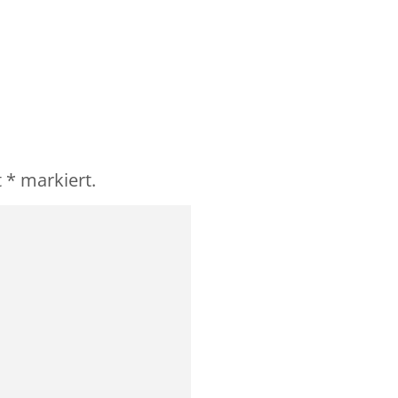
t
*
markiert.