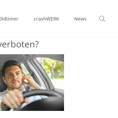
Oldtimer
crashWERK
News
verboten?