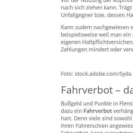
Vor der Nutzung der Kopfhöre
nach sich ziehen kann. Trägt
Unfallgegner bzw. dessen Haf
Kann zudem nachgewiesen we
beispielsweise weil man ein
eigenen Haftpflichtversicher
Zahlungen mindert oder verw
Foto: stock.adobe.com/
Syda
Fahrverbot – da
Bußgeld und Punkte in Flensb
dazu ein
Fahrverbot
verhängt
hart. Denn viele sind sowohl
ihren Führerschien angewies